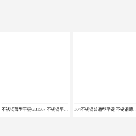
电液推杆
称量斗
无动导料槽
刚性叶轮给料机
高压液压站
平键加工
液压站厂
不锈钢薄型平键GB1567 不锈钢平键GB/T1096-03B型 平头）
304不锈钢普通型平键 不锈钢薄型平键、