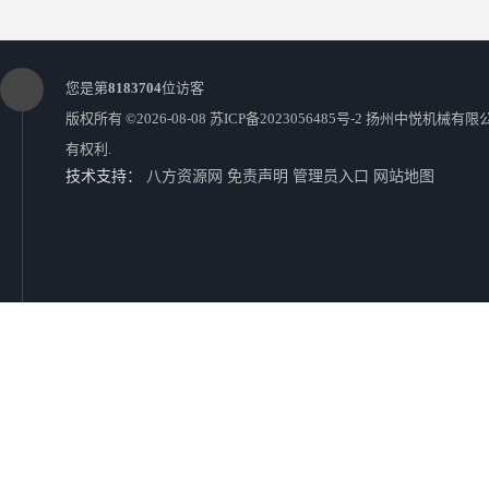
您是第
8183704
位访客
版权所有 ©2026-08-08
苏ICP备2023056485号-2
扬州中悦机械有限
有权利.
技术支持：
八方资源网
免责声明
管理员入口
网站地图
厂家特价销售液压调心托辊 液压调心托辊生产厂家 液压调心托辊厂家
ZTTP液压调心托辊 皮带机液压调心托辊 