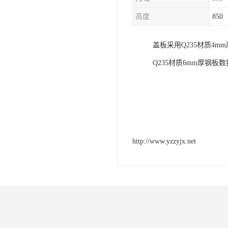
电液动棒条阀
高度
850
胶带露天脱排水装置
盖板采用Q235材质4
电液动百叶阀
Q235材质6mm厚钢
电液动刀型闸门
电液动浆液阀
电液动双层卸灰阀
标准件|紧固件
http://www.yzzyjx.net
电液动蝶阀
重型卸料车
星型卸灰阀
Development, desi
气缸