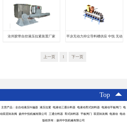
沧州胶带自控液压拉紧装置厂家
平凉无动力抑尘导料槽供应 中悦 无动
SZYL－00全自控液压拉紧装置
抑尘
上一页
1
下一页
Top
主营产品：全自动液压纠偏器 液压拉紧 电液动三通分料器 电液动犁式卸料器 电液动平板闸门 电
动双层卸灰阀 扬州中悦机械有限公司 三通分料器 犁式卸料器 平板闸门 双层卸灰阀 电液动 电动
版权所有：扬州中悦机械有限公司