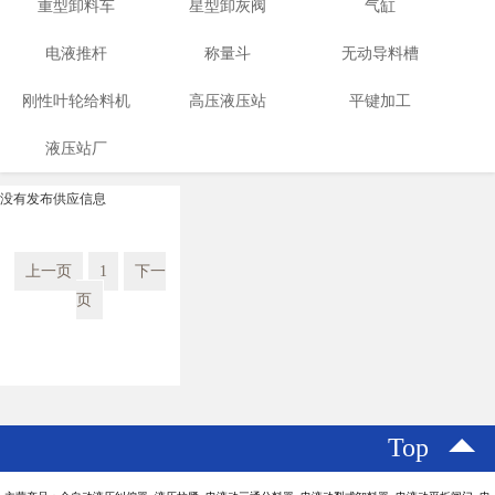
重型卸料车
阀
星型卸灰阀
气缸
电液推杆
称量斗
无动导料槽
刚性叶轮给料机
高压液压站
平键加工
液压站厂
没有发布供应信息
上一页
1
下一
页
Top