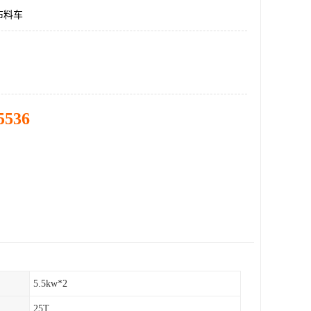
布料车
5536
5.5kw*2
25T