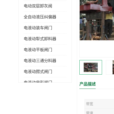
电动双层卸灰阀
全自动液压纠偏器
电液动装车闸门
电液动犁式卸料器
电液动平板闸门
电液动三通分料器
电液动腭式闸门
电液动扇形闸门
产品描述
全自控液压拉紧
带宽
电液动转角装置
带速