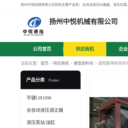
扬州中悦机械有限公司
公司首页
供应商机
企业
当前位置：
首页
>
供应商机
>
重型卸料车
> 邵阳胶带机布料
产品分类
Product
平键GB1096
全自动液压调正器
液压泵站/油缸