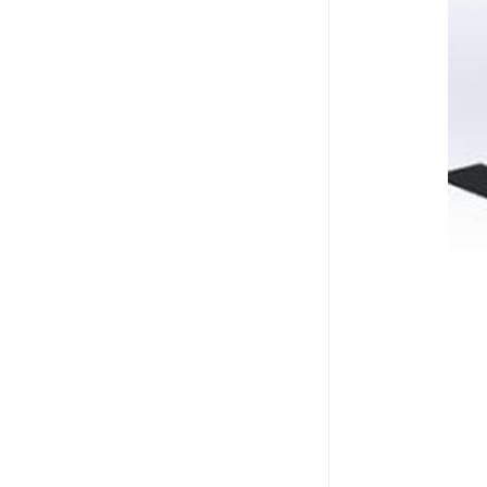
电液推杆
称量斗
无动导料槽
刚性叶轮给料机
高压液压站
平键加工
液压站厂