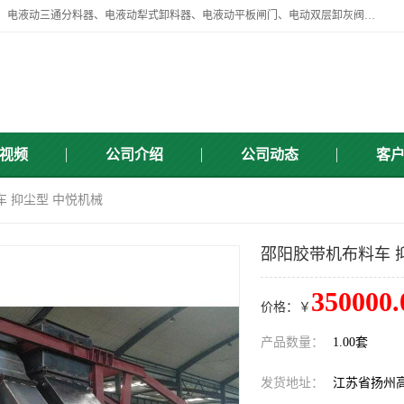
扬州中悦机械有限公司目前主要产品有：全自动液压纠偏器、液压拉紧、电液动三通分料器、电液动犁式卸料器、电液动平板闸门、电动双层卸灰阀、标准件、紧固件、液压泵站、新型电液推杆、皮带全自动液压调正器等，以及除尘通风类百余种产品系列。产品广泛适用于矿山、电力、煤矿、冶金、交通、化工、水利等行业。
视频
公司介绍
公司动态
客
车 抑尘型 中悦机械
邵阳胶带机布料车 
350000.
价格：￥
产品数量：
1.00套
发货地址：
江苏省扬州