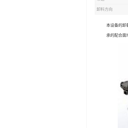
电液动棒条阀
卸料方向
胶带露天脱排水装置
本设备的卸
电液动百叶阀
承的配合面
电液动刀型闸门
电液动浆液阀
电液动双层卸灰阀
标准件|紧固件
电液动蝶阀
重型卸料车
星型卸灰阀
气缸