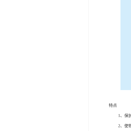
电液推杆
称量斗
无动导料槽
刚性叶轮给料机
高压液压站
平键加工
液压站厂
特点
1、保护胶
2、使物料