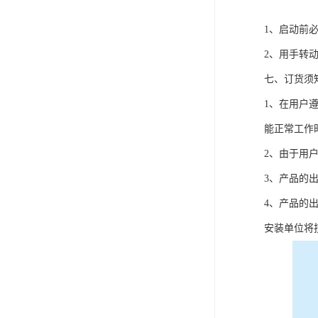
1、启动前
2、用手转
七、订货须
1、在用户
能正常工作
2、由于用
3、产品的
4、产品的
安装单位将