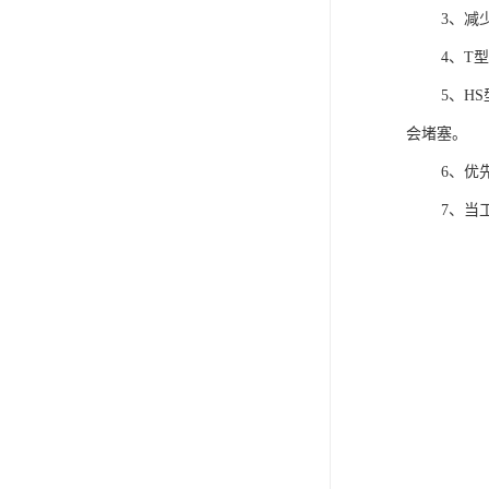
3、减少诱
4、T型缓
5、HS型缓
会堵塞。
6、优先采
7、当工艺