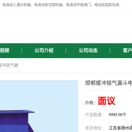
扬州中悦机械有限公司目前主要产品有：全自动液压纠偏器、液压拉紧、电液动三通分料器、电液动犁式卸料器、电液动平板闸门、电动双层卸灰阀、标准件、紧固件、液压泵站、新型电液推杆、皮带全自动液压调正器等，以及除尘通风类百余种产品系列。产品广泛适用于矿山、电力、煤矿、冶金、交通、化工、水利等行业。
视频
公司介绍
公司动态
客
Q缓冲锁气器
邯郸缓冲锁气漏斗电
面议
价格：
产品数量：
9999.00个
发货地址：
江苏省扬州