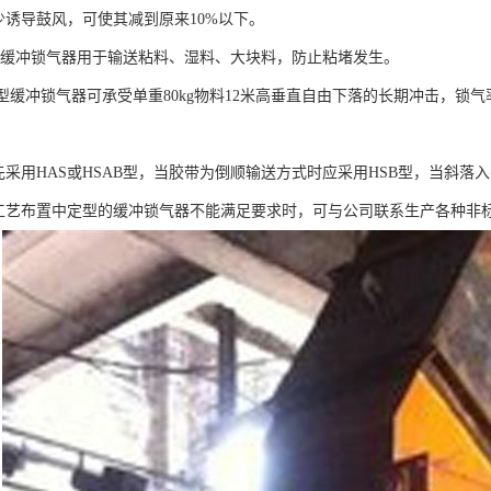
导鼓风，可使其减到原来10%以下。
冲锁气器用于输送粘料、湿料、大块料，防止粘堵发生。
冲锁气器可承受单重80kg物料12米高垂直自由下落的长期冲击，锁气率为
用HAS或HSAB型，当胶带为倒顺输送方式时应采用HSB型，当斜落入
布置中定型的缓冲锁气器不能满足要求时，可与公司联系生产各种非