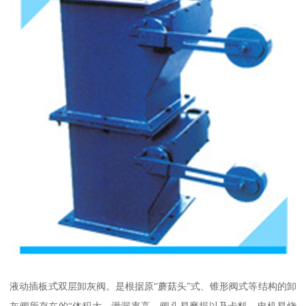
液动插板式双层卸灰阀。是根据原“蘑菇头”式、锥形阀式等结构的卸
灰阀所存在的“体积大、泄漏率高、阀头易磨损以及卡料、电机易烧