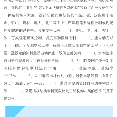
毁、在现代工业生产流程中无法进行自动控制”等缺点而开发研制的
一种结构简单紧凑、设计新颖的更新换代产品。被广泛应用于冶
金、矿山、建材、电力、化工等工业生产流程需要远程控制或现场
控制卸灰的过程中。其主要特点有 1、集机、电、液、控于一
体，可实现远距离控制、调度室和微机控制； 2、能自动完成
上、下阀之间互相交替工作，确保正压或负压卸料的工况下不会泄
压，至设定的卸料量后自动停止，双阀全部关闭； 3、卸料途中
遇到卡料现象时，可自动处理故障； 4、配用螺旋闸门便于对本
阀维护而起切断料流的作用； 5、泄漏率低，泄漏率
≤0.05％； 6、采用电液推杆作动力源，过载自动卸荷，自锁性
好，不漏油，运行平稳； 7、通过调整调节螺钉可调整密封间
隙； 8、采用插板结构卡料现象比其它结构卸灰阀的频率低且不
易磨损。