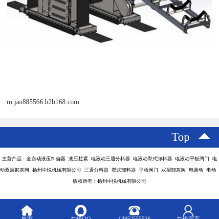
m.jan885566.b2b168.com
Top
主营产品：全自动液压纠偏器 液压拉紧 电液动三通分料器 电液动犁式卸料器 电液动平板闸门 电
动双层卸灰阀 扬州中悦机械有限公司 三通分料器 犁式卸料器 平板闸门 双层卸灰阀 电液动 电动
版权所有：扬州中悦机械有限公司
首页
在线QQ
13852555536
在线留言