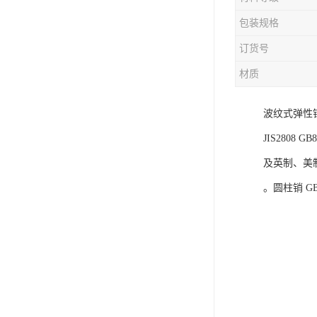
电液动棒条阀
包装规格
胶带露天脱排水装置
订货号
电液动百叶阀
材质
电液动刀型闸门
波纹式弹性
电液动浆液阀
JIS2808 GB
电液动双层卸灰阀
及英制、美
标准件|紧固件
。圆柱销 GB1
电液动蝶阀
重型卸料车
星型卸灰阀
气缸