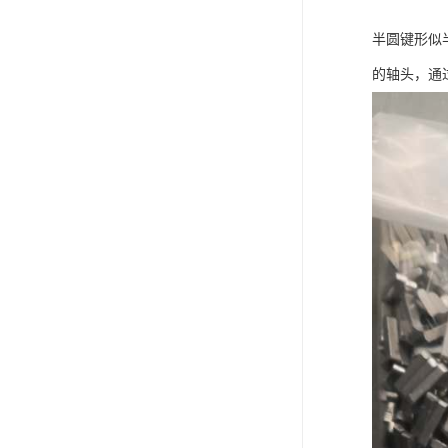
半圆键形似
的轴头，通