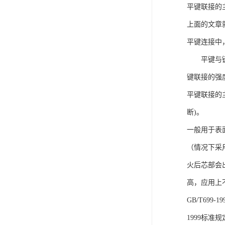
平键联接的
上面的文章
平键连接中
平键与键槽
键联接的强
平键联接的主
断)。
一般用于表面
（情况下采
火后芯部会
高，应用上
GB/T699
1999标准