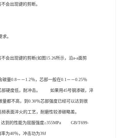
般不会出现键的剪断。
。
要求。
出现键的剪断(如图15.26所示，沿a-a面剪
8－－1.2％，芯部一般在0.1－－0.25％
），芯部硬度低，耐冲击。 如果用45号钢渗碳，淬
量都不高，到0.30％芯部强度已经可以达到很
质＋高频表面淬火的工艺，耐磨性较渗碳略差。
，达到的性能为屈服强度≥355MPa GB/T699-
缩率为40％，冲击功为39J