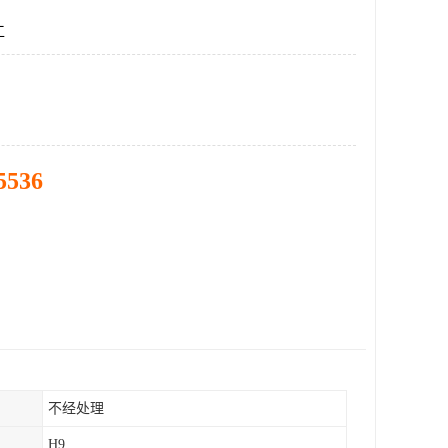
工
5536
不经处理
H9