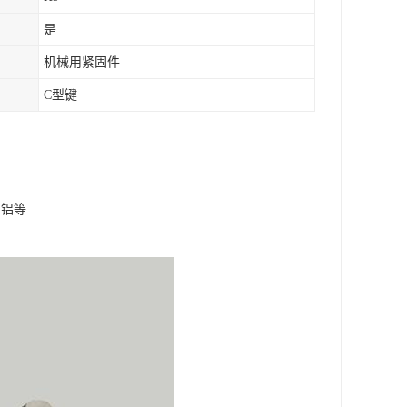
是
机械用紧固件
C型键
、铝等