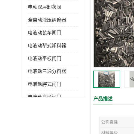
电动双层卸灰阀
全自动液压纠偏器
电液动装车闸门
电液动犁式卸料器
电液动平板闸门
电液动三通分料器
电液动腭式闸门
电液动扇形闸门
产品描述
全自控液压拉紧
公称直径
电液动转角装置
材料等级