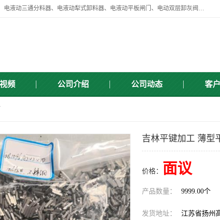
扬州中悦机械有限公司目前主要产品有：全自动液压纠偏器、液压拉紧、电液动三通分料器、电液动犁式卸料器、电液动平板闸门、电动双层卸灰阀、标准件、紧固件、液压泵站、新型电液推杆、皮带全自动液压调正器等，以及除尘通风类百余种产品系列。产品广泛适用于矿山、电力、煤矿、冶金、交通、化工、水利等行业。
视频
公司介绍
公司动态
客
7
吉林平键加工 薄型平
面议
价格：
产品数量：
9999.00个
发货地址：
江苏省扬州