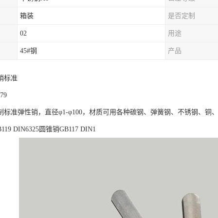
箱装
是否定制
02
用途
45#钢
产品
销标准
879
制标准弹性销，直径φ1-φ100，材质可用各种碳钢、弹簧钢、不锈钢、铜
19 DIN6325圆锥销GB117 DIN1