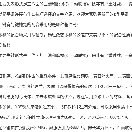
主要失效形式是工作面的压溃和磨损(对于动联接)。除非有严重过载，一
就是平键连接有什么技巧选择的文字介绍，欢迎大家购买我们的B型平键
，键宽与键槽宽的配合采用的是哪种基准制?
的配合均采用基轴制，通过改变键槽的公差带来实现不同的配合性质
度校核:
要失效形式是工作面的压溃和磨损(对于动联接)。除非有严重过载，一般不会
耐磨、芯部耐冲击的重载零件，其耐磨性比调质＋表面淬火高。其表面含碳量0.
用0.35％）。经热处理后，表面可以获得很高的硬度（HRC58－－62
出现硬脆的马氏体，失去渗碳处理的优点。现在采用渗碳工艺的材料，含碳
不多见。0.35％从来没见过实例，只在教科书里有介绍。可以采用调
-1999标准规定的45钢推荐热处理制度为850℃正火、840℃淬火、600℃回火
规定45钢抗拉强度为600MPa，屈服强度为355MPa，伸长率为16％，断面收