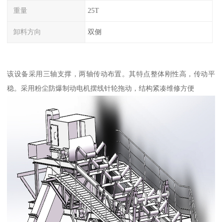
重量
25T
卸料方向
双侧
该设备采用三轴支撑，两轴传动布置。其特点整体刚性高，传动平
稳。采用粉尘防爆制动电机摆线针轮拖动，结构紧凑维修方便