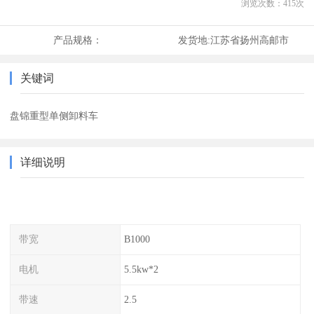
浏览次数：
415
次
产品规格：
发货地:
江苏省扬州高邮市
关键词
盘锦重型单侧卸料车
详细说明
带宽
B1000
电机
5.5kw*2
带速
2.5