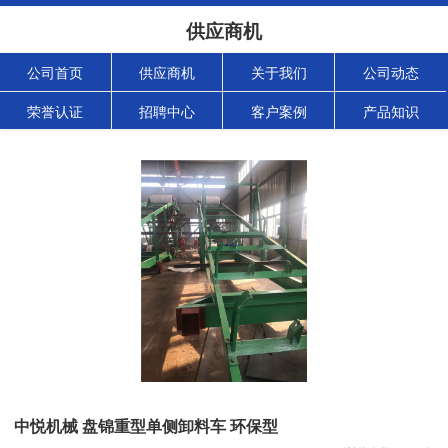
供应商机
公司首页
供应商机
关于我们
公司动态
荣誉认证
招聘中心
客户案例
产品知识
中悦机械 盘锦重型单侧卸料车 环保型