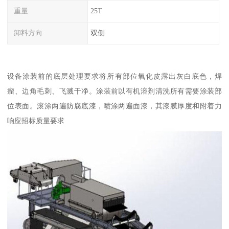
重量
25T
卸料方向
双侧
设备涂装前的底层处理要求将所有部位氧化皮露出灰白底色，焊
瘤、边角毛刺、飞溅干净。涂装前以有机溶剂清洗所有需要涂装部
位表面。滚涂两遍防腐底漆，喷涂两遍面漆，其漆膜厚度和附着力
响应招标质量要求