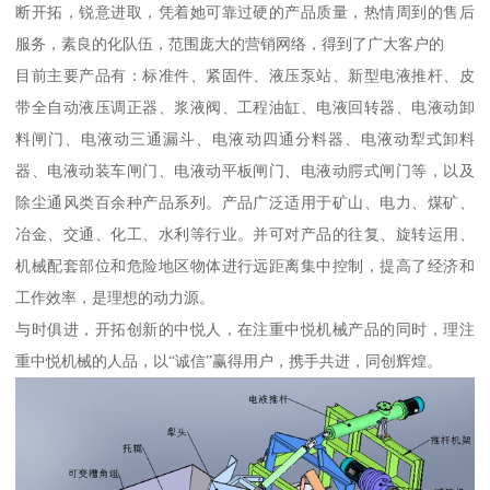
断开拓，锐意进取，凭着她可靠过硬的产品质量，热情周到的售后
服务，素良的化队伍，范围庞大的营销网络，得到了广大客户的
目前主要产品有：标准件、紧固件、液压泵站、新型电液推杆、皮
带全自动液压调正器、浆液阀、工程油缸、电液回转器、电液动卸
料闸门、电液动三通漏斗、电液动四通分料器、电液动犁式卸料
器、电液动装车闸门、电液动平板闸门、电液动腭式闸门等，以及
除尘通风类百余种产品系列。产品广泛适用于矿山、电力、煤矿、
冶金、交通、化工、水利等行业。并可对产品的往复、旋转运用、
机械配套部位和危险地区物体进行远距离集中控制，提高了经济和
工作效率，是理想的动力源。
与时俱进，开拓创新的中悦人，在注重中悦机械产品的同时，理注
重中悦机械的人品，以“诚信”赢得用户，携手共进，同创辉煌。