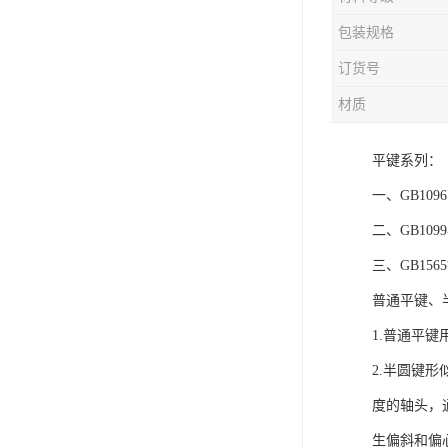
电液动棒条阀
包装规格
胶带露天脱排水装置
订货号
电液动百叶阀
材质
电液动刀型闸门
平键系列：
电液动浆液阀
一、GB109
电液动双层卸灰阀
二、GB10
标准件|紧固件
三、GB1
普通平键、
电液动蝶阀
1.普通平
重型卸料车
2.半圆键
星型卸灰阀
度的轴头，
气缸
生偏斜和偏