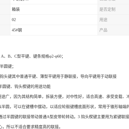
箱装
是否定制
02
用途
45#钢
产品
6 A、B、C型平键、键条规格φ2-φ60；
99半圆键；
565钩头键其中普通平键、薄型平键用于静联接，导向平键用于动联接
半圆键、钩头楔键的用途功能
键用途广，因为其结构简单，拆装方便，对中性好，适合高速、承受变载、
形似半圆，可以在键槽中摆动，以适应轮毂键槽底面形状，常用于锥形轴端
通过半圆键的联接带动普通A型皮带轮转动。3.钩头楔键主要用为紧键联
心，所以不适合要求精度高的联接。