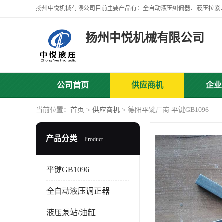
扬州中悦机械有限公司
公司首页
供应商机
企业
当前位置：
首页
>
供应商机
> 德阳平键厂商 平键GB1096
产品分类
Product
平键GB1096
全自动液压调正器
液压泵站/油缸