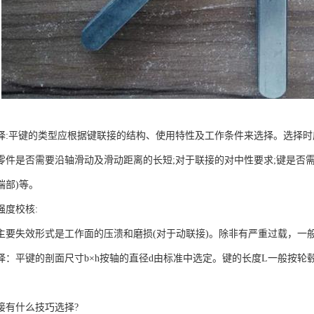
择:平键的类型应根据键联接的结构、使用特性及工作条件来选择。选择时
零件是否需要沿轴滑动及滑动距离的长短;对于联接的对中性要求;键是否需
端部)等。
强度校核:
主要失效形式是工作面的压溃和磨损(对于动联接)。除非有严重过载，一
择：平键的剖面尺寸b×h按轴的直径d由标准中选定。键的长度L一般按轮毂
。
有什么技巧选择?