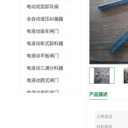
电动双层卸灰阀
全自动液压纠偏器
电液动装车闸门
电液动犁式卸料器
电液动平板闸门
电液动三通分料器
电液动腭式闸门
电液动扇形闸门
产品描述
全自控液压拉紧
公称直径
电液动转角装置
材料等级