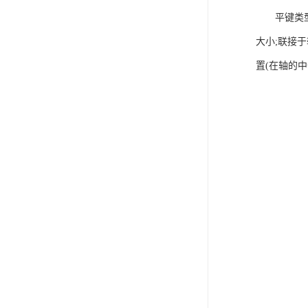
平键类型选
大小;联接
置(在轴的