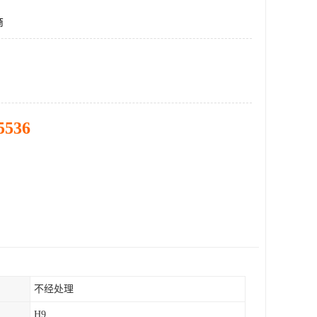
商
5536
不经处理
H9