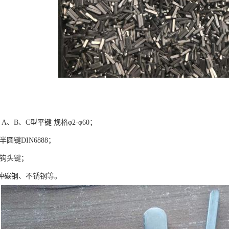
6 A、B、C型平键 规格φ2-φ60；
9半圆键DIN6888；
65钩头键；
种碳钢、不锈钢等。