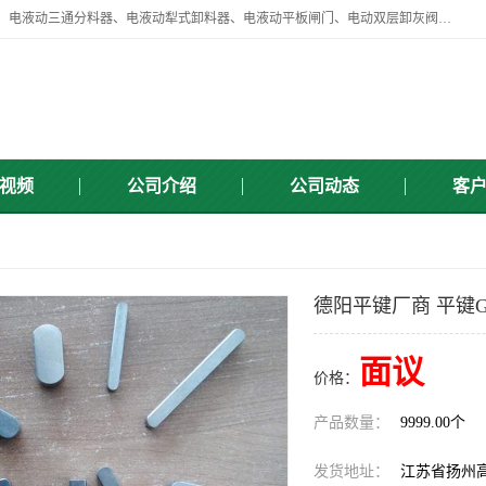
扬州中悦机械有限公司目前主要产品有：全自动液压纠偏器、液压拉紧、电液动三通分料器、电液动犁式卸料器、电液动平板闸门、电动双层卸灰阀、标准件、紧固件、液压泵站、新型电液推杆、皮带全自动液压调正器等，以及除尘通风类百余种产品系列。产品广泛适用于矿山、电力、煤矿、冶金、交通、化工、水利等行业。
视频
公司介绍
公司动态
客
德阳平键厂商 平键GB
面议
价格：
产品数量：
9999.00个
发货地址：
江苏省扬州