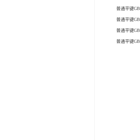
普通平键GB10
电液推杆
普通平键GB10
称量斗
普通平键GB1
无动导料槽
普通平键GB1
刚性叶轮给料机
高压液压站
平键加工
液压站厂