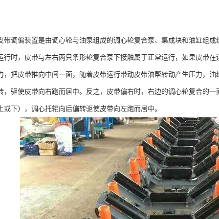
皮带调偏装置是由调心轮与油泵组成的调心轮复合泵、集成块和油缸组成
运行时，皮带与左右两只条形轮复合泵下接触属于正常运行，如果皮带在
力，把皮带推向中间一面，随着皮带运行带动皮带油帮转动产生压力，油
转，驱使皮带向右跑而居中。反之，皮带偏右时，右边的调心轮复合的一
上或下），调心托辊向后偏转驱使皮带向左跑而居中。