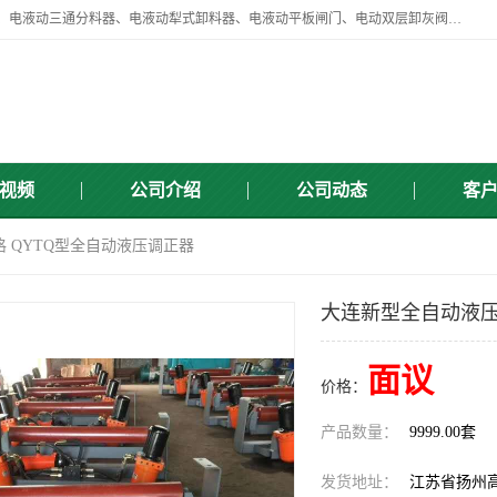
扬州中悦机械有限公司目前主要产品有：全自动液压纠偏器、液压拉紧、电液动三通分料器、电液动犁式卸料器、电液动平板闸门、电动双层卸灰阀、标准件、紧固件、液压泵站、新型电液推杆、皮带全自动液压调正器等，以及除尘通风类百余种产品系列。产品广泛适用于矿山、电力、煤矿、冶金、交通、化工、水利等行业。
视频
公司介绍
公司动态
客
 QYTQ型全自动液压调正器
大连新型全自动液压
面议
价格：
产品数量：
9999.00套
发货地址：
江苏省扬州