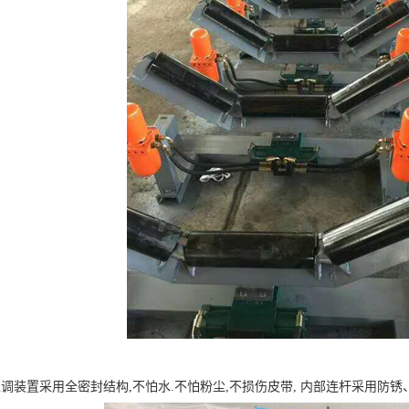
稳调装置采用全密封结构,不怕水.不怕粉尘,不损伤皮带, 内部连杆采用防