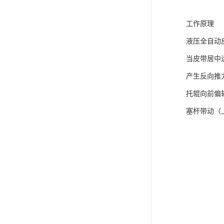
工作原理
液压全自动
当皮带居中
产生反向推
托辊向前偏
塞杆带动（