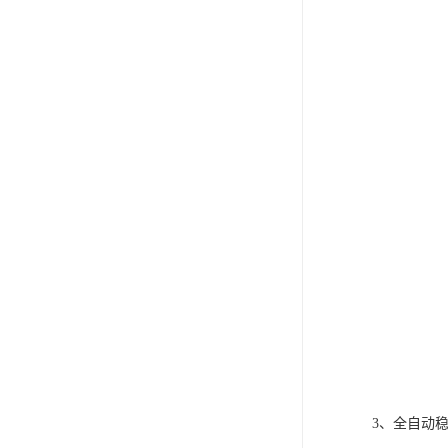
电液动棒条阀
胶带露天脱排水装置
电液动百叶阀
电液动刀型闸门
电液动浆液阀
电液动双层卸灰阀
标准件|紧固件
电液动蝶阀
重型卸料车
星型卸灰阀
3、全自动
气缸