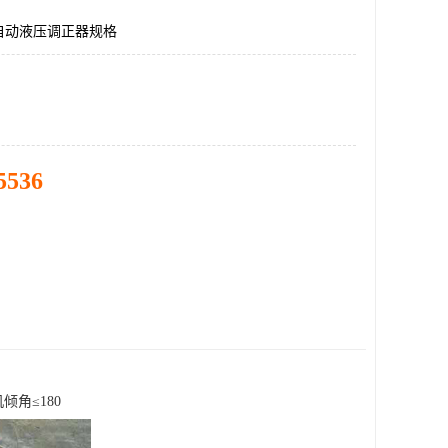
自动液压调正器规格
5536
机倾角≤180