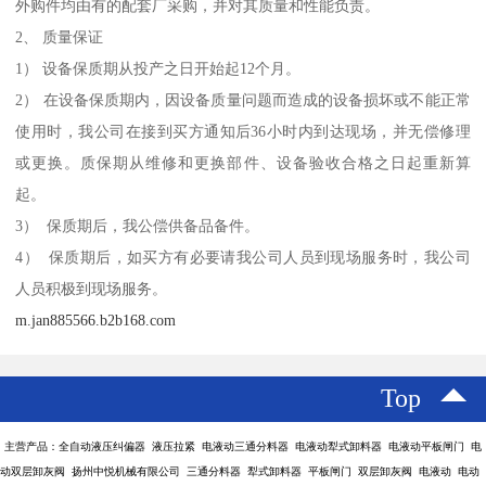
外购件均由有的配套厂采购，并对其质量和性能负责。
2、 质量保证
1） 设备保质期从投产之日开始起12个月。
2） 在设备保质期内，因设备质量问题而造成的设备损坏或不能正常
使用时，我公司在接到买方通知后36小时内到达现场，并无偿修理
或更换。质保期从维修和更换部件、设备验收合格之日起重新算
起。
3） 保质期后，我公偿供备品备件。
4） 保质期后，如买方有必要请我公司人员到现场服务时，我公司
人员积极到现场服务。
m.jan885566.b2b168.com
Top
主营产品：全自动液压纠偏器 液压拉紧 电液动三通分料器 电液动犁式卸料器 电液动平板闸门 电
动双层卸灰阀 扬州中悦机械有限公司 三通分料器 犁式卸料器 平板闸门 双层卸灰阀 电液动 电动