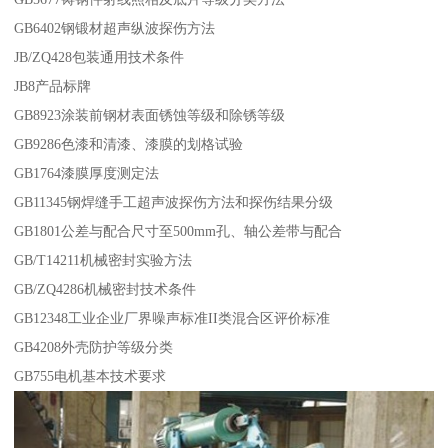
GB6402钢锻材超声纵波探伤方法
JB/ZQ428包装通用技术条件
JB8产品标牌
GB8923涂装前钢材表面锈蚀等级和除锈等级
GB9286色漆和清漆、漆膜的划格试验
GB1764漆膜厚度测定法
GB11345钢焊缝手工超声波探伤方法和探伤结果分级
GB1801公差与配合尺寸至500mm孔、轴公差带与配合
GB/T14211机械密封实验方法
GB/ZQ4286机械密封技术条件
GB12348工业企业厂界噪声标准II类混合区评价标准
GB4208外壳防护等级分类
GB755电机基本技术要求