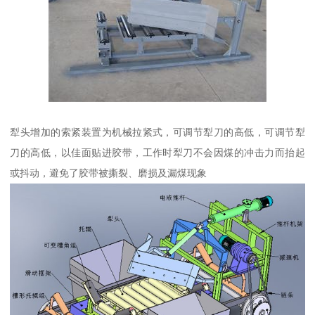
犁头增加的索紧装置为机械拉紧式，可调节犁刀的高低，可调节犁
刀的高低，以佳面贴进胶带，工作时犁刀不会因煤的冲击力而抬起
或抖动，避免了胶带被撕裂、磨损及漏煤现象