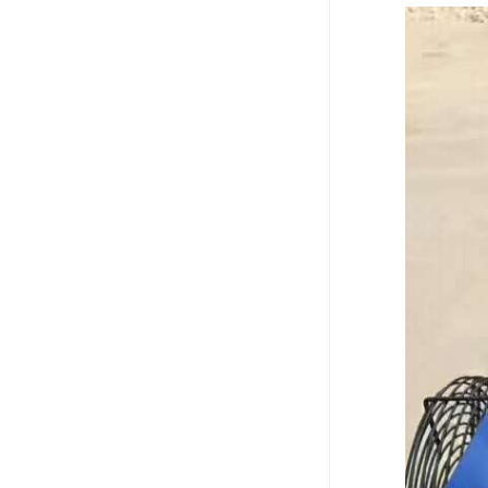
电液动棒条阀
胶带露天脱排水装置
电液动百叶阀
电液动刀型闸门
电液动浆液阀
电液动双层卸灰阀
标准件|紧固件
电液动蝶阀
重型卸料车
星型卸灰阀
气缸