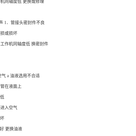
动机同轴度低 更换或修理
 1．管接头密封件不良
磨损或损坏
与工作机同轴度低 换密封件
气 a 油液选用不合适
油管在液面上
太低
头进入空气
损坏
好 更换油液