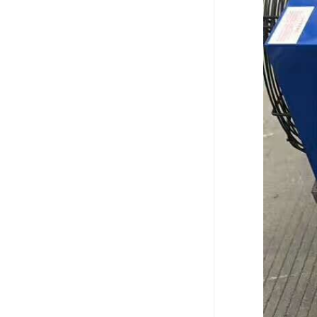
电液推杆
称量斗
无动导料槽
刚性叶轮给料机
高压液压站
平键加工
液压站厂