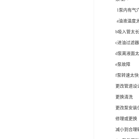
1泵内有气
a油液温度
b吸入管太
c进油过滤
d泵离液面
e泵故障
f泵转速太快
更改管道设
更换清洗
更改泵安装
修理或更换
减小到合理转