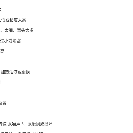
穴
太低或粘度太高
长、太细、弯头太多
器过小或堵塞
太高
 加热油液或更换
计
位置
速 泵噪声 3．泵磨损或损坏