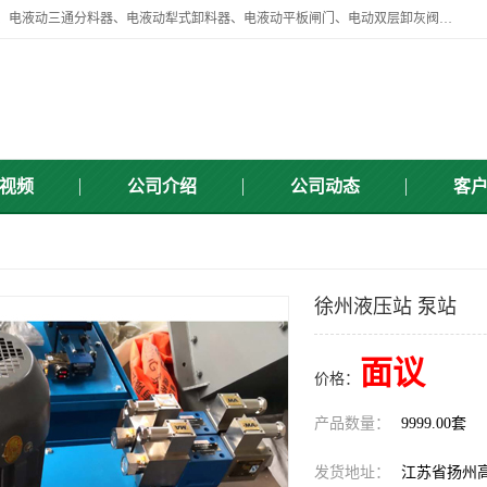
扬州中悦机械有限公司目前主要产品有：全自动液压纠偏器、液压拉紧、电液动三通分料器、电液动犁式卸料器、电液动平板闸门、电动双层卸灰阀、标准件、紧固件、液压泵站、新型电液推杆、皮带全自动液压调正器等，以及除尘通风类百余种产品系列。产品广泛适用于矿山、电力、煤矿、冶金、交通、化工、水利等行业。
视频
公司介绍
公司动态
客
徐州液压站 泵站
面议
价格：
产品数量：
9999.00套
发货地址：
江苏省扬州