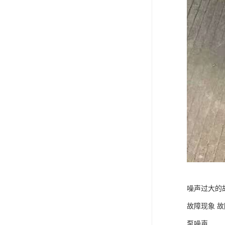
噪声过大的
故障现象 故
泵噪声