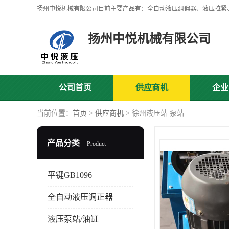
扬州中悦机械有限公司
公司首页
供应商机
企业
当前位置：
首页
>
供应商机
> 徐州液压站 泵站
产品分类
Product
平键GB1096
全自动液压调正器
液压泵站/油缸