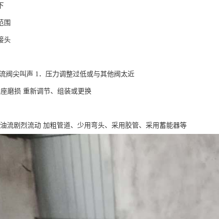
下
范围
接头
溢流阀尖叫声 1．压力调整过低或与其他阀太近
阀座磨损 重新调节、组装或更换
油流剧烈流动 加粗管道、少用弯头、采用胶管、采用蓄能器等