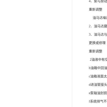
4．泵与原
重新调整
油马达噪声
2．油马达
3．油马达
更换或修理
重新调整
2油液中有空
b油箱中回
c油箱液面
d进油管接
e泵轴油封
f系统排气不