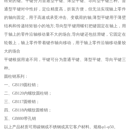
转矩的键。平键分为普通型平键、薄型平键、导向型平键三种。普
通型平键对中性好，定位精度高，折装方便，但无法实现轴上零件
的轴向固定，用于高速或承受冲击、变载荷的轴;薄型平键用于薄壁
结构和传递转矩较小的地方;导向型平键用螺钉把键固定在轴上，用
于轴上的零件沿轴移动量不大的场合;导向键还包括滑键，它固定在
轮毂上，轴上零件带着键作轴向移动，用于轴上零件沿轴移动量较
大的场合
平键根据用途不同，平键可分为普通平键、薄型平键、导向平键三
种。
圆柱销系列：
一、GB119圆柱销；
二、GB120内螺纹圆柱销；
三、GB117圆锥销；
四、GB118内螺纹圆锥销；
五、GB880带孔销
以上产品材质可用碳钢或不锈钢或其它客户材料。规格φ1-φ50。