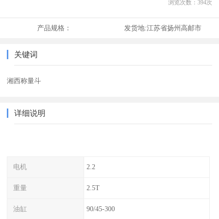
浏览次数：
394
次
产品规格：
发货地:
江苏省扬州高邮市
关键词
湘西称量斗
详细说明
电机
2.2
重量
2.5T
油缸
90/45-300