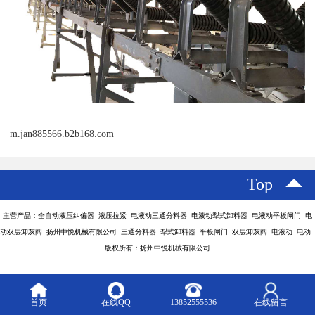
m.jan885566.b2b168.com
Top
主营产品：全自动液压纠偏器 液压拉紧 电液动三通分料器 电液动犁式卸料器 电液动平板闸门 电
动双层卸灰阀 扬州中悦机械有限公司 三通分料器 犁式卸料器 平板闸门 双层卸灰阀 电液动 电动
版权所有：扬州中悦机械有限公司
首页
在线QQ
13852555536
在线留言