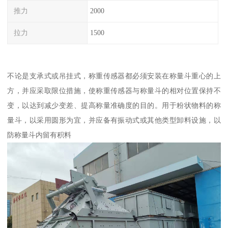
推力
2000
拉力
1500
不论是支承式或吊挂式，称重传感器都必须安装在称量斗重心的上
方，并应采取限位措施，使称重传感器与称量斗的相对位置保持不
变，以达到减少变差、提高称量准确度的目的。用于粉状物料的称
量斗，以采用圆形为宜，并应备有振动式或其他类型卸料设施，以
防称量斗内留有积料