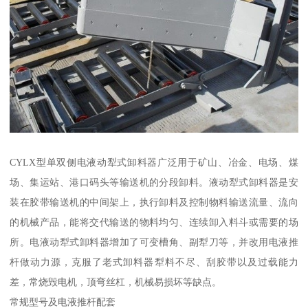
CYLX型单双侧电液动犁式卸料器广泛用于矿山、冶金、电场、煤
场、集运站、港口码头等输送机的分段卸料。液动犁式卸料器是安
装在胶带输送机的中间架上，执行卸料及控制物料输送流量、流向
的机械产品，能将交代输送的物料均匀、连续卸入料斗或需要的场
所。电液动犁式卸料器增加了可变槽角、副犁刀等，并改用电液推
杆做动力源，克服了老式卸料器犁料不尽、刮胶带以及过载能力
差，常烧毁电机，顶弯丝杠，机械易损坏等缺点。
常规型号及电液推杆配套