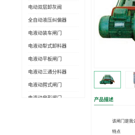
电动双层卸灰阀
全自动液压纠偏器
电液动装车闸门
电液动犁式卸料器
电液动平板闸门
电液动三通分料器
电液动腭式闸门
电液动扇形闸门
产品描述
全自控液压拉紧
该闸门是我
电液动转角装置
特点