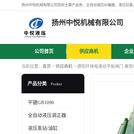
扬州中悦机械有限公司
公司首页
供应商机
企业
当前位置：
首页
>
供应商机
> 德阳环保电液动平板闸门 重
产品分类
Product
平键GB1096
全自动液压调正器
液压泵站/油缸