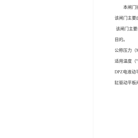
电液动棒条阀
本闸门操
胶带露天脱排水装置
该闸门主要
电液动百叶阀
该闸门主要
目的。
电液动刀型闸门
公称压力（
电液动浆液阀
适用温度（℃
电液动双层卸灰阀
DPZ电液
标准件|紧固件
缸驱动平板闸
电液动蝶阀
重型卸料车
星型卸灰阀
气缸