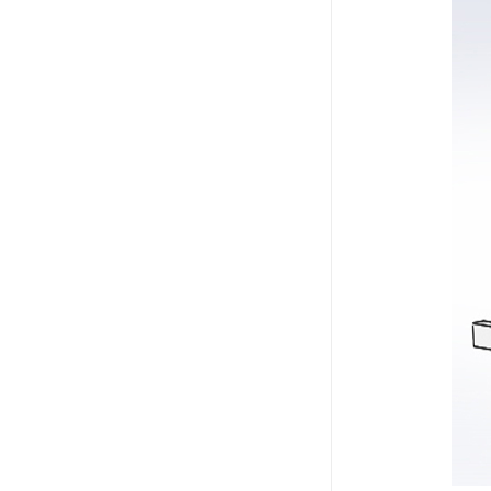
电液推杆
称量斗
无动导料槽
刚性叶轮给料机
高压液压站
平键加工
液压站厂