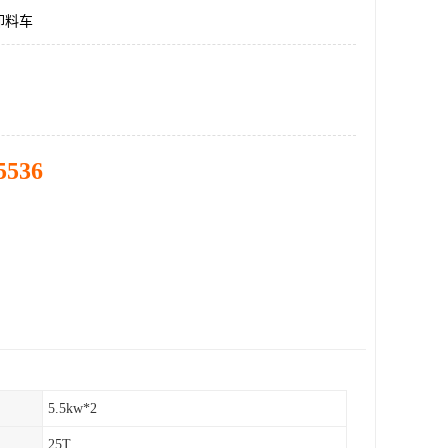
卸料车
5536
5.5kw*2
25T