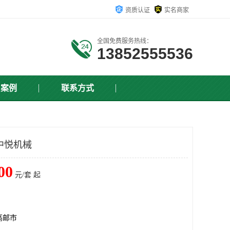
资质认证
实名商家
全国免费服务热线：
13852555536
户案例
联系方式
中悦机械
00
元/套 起
高邮市