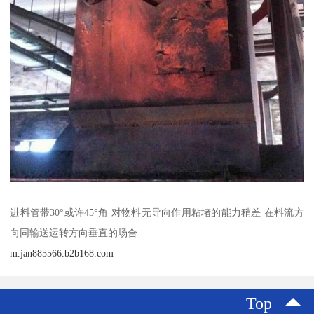
进料管带30°或许45°角 对物料无导向作用粘堵的能力稍差 在料流方
向同输送运转方向垂直的场合
m.jan885566.b2b168.com
Top