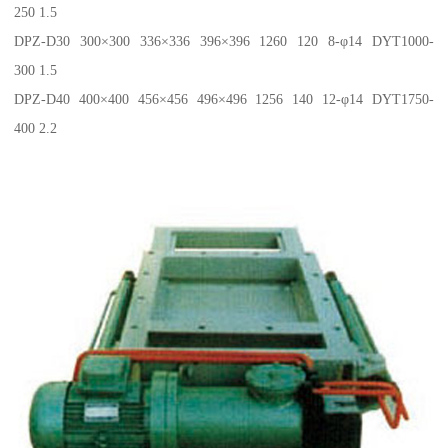
250 1.5
DPZ-D30 300×300 336×336 396×396 1260 120 8-φ14 DYT1000-
300 1.5
DPZ-D40 400×400 456×456 496×496 1256 140 12-φ14 DYT1750-
400 2.2