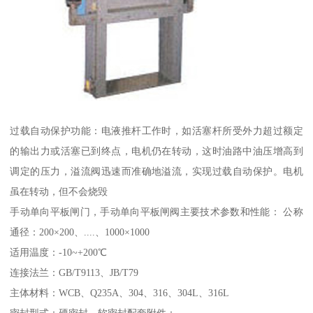
过载自动保护功能：电液推杆工作时，如活塞杆所受外力超过额定
的输出力或活塞已到终点，电机仍在转动，这时油路中油压增高到
调定的压力，溢流阀迅速而准确地溢流，实现过载自动保护。电机
虽在转动，但不会烧毁
手动单向平板闸门，手动单向平板闸阀主要技术参数和性能： 公称
通径：200×200、....、1000×1000
适用温度：-10~+200℃
连接法兰：GB/T9113、JB/T79
主体材料：WCB、Q235A、304、316、304L、316L
密封型式：硬密封、软密封配套附件：