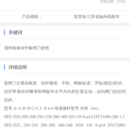
浏览次数：
352
次
产品规格：
发货地:
江苏省扬州高邮市
关键词
湖州电液动平板闸门促销
详细说明
该闸门主要由框架、丝杆螺母、手轮、闸板组成，手轮(链轮)转动，
丝杆带着丝杆螺母和闸板作水平方向的往复运动，达到阀门的启闭
目的。
型号 A×A B×B C×C L H n-d 电液推杆型号 功率（kw）
DPZ-D20 200×200 256×256 306×306 920 120 8-φ14 DYT1000-200 1.5
DPZ-D25 250×250 306×306 346×346 1050 120 8-φ14 DYT1000-