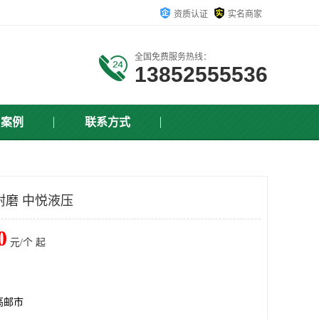
资质认证
实名商家
全国免费服务热线：
13852555536
户案例
联系方式
耐磨 中悦液压
0
元/个 起
高邮市