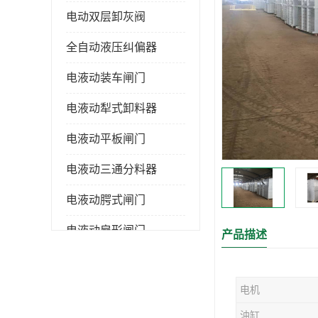
电动双层卸灰阀
全自动液压纠偏器
电液动装车闸门
电液动犁式卸料器
电液动平板闸门
电液动三通分料器
电液动腭式闸门
电液动扇形闸门
产品描述
全自控液压拉紧
电机
电液动转角装置
油缸