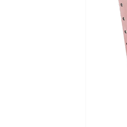
电液推杆
称量斗
无动导料槽
刚性叶轮给料机
高压液压站
平键加工
液压站厂