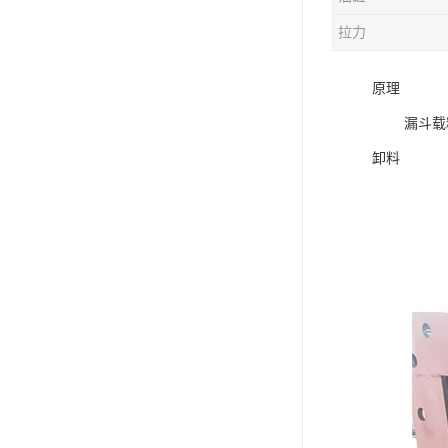
电液动棒条阀
拉力
胶带露天脱排水装置
原理
电液动百叶阀
漏斗载料达
电液动刀型闸门
卸料
电液动浆液阀
电液动双层卸灰阀
标准件|紧固件
电液动蝶阀
重型卸料车
星型卸灰阀
气缸