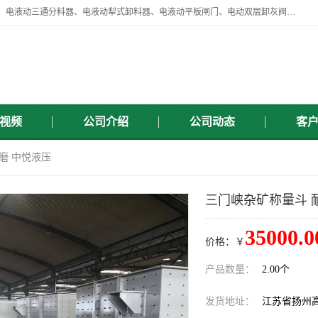
扬州中悦机械有限公司目前主要产品有：全自动液压纠偏器、液压拉紧、电液动三通分料器、电液动犁式卸料器、电液动平板闸门、电动双层卸灰阀、标准件、紧固件、液压泵站、新型电液推杆、皮带全自动液压调正器等，以及除尘通风类百余种产品系列。产品广泛适用于矿山、电力、煤矿、冶金、交通、化工、水利等行业。
视频
公司介绍
公司动态
客
磨 中悦液压
三门峡杂矿称量斗 
35000.0
价格：￥
产品数量：
2.00个
发货地址：
江苏省扬州