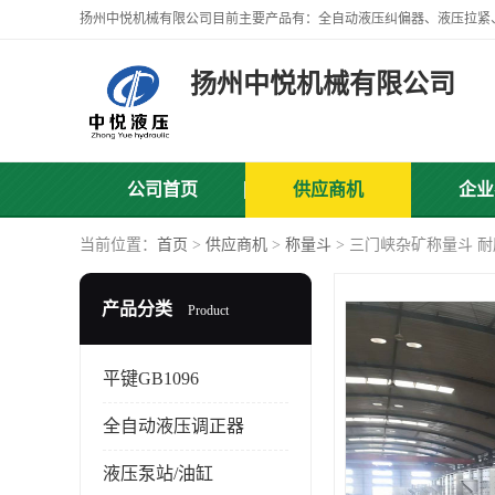
扬州中悦机械有限公司
公司首页
供应商机
企业
当前位置：
首页
>
供应商机
>
称量斗
> 三门峡杂矿称量斗 耐
产品分类
Product
平键GB1096
全自动液压调正器
液压泵站/油缸