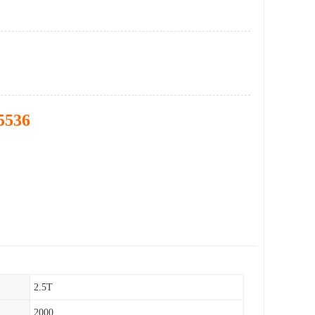
5536
2.5T
2000