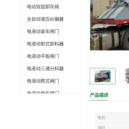
电动双层卸灰阀
全自动液压纠偏器
电液动装车闸门
电液动犁式卸料器
电液动平板闸门
电液动三通分料器
电液动腭式闸门
电液动扇形闸门
产品描述
全自控液压拉紧
电机
电液动转角装置
油缸