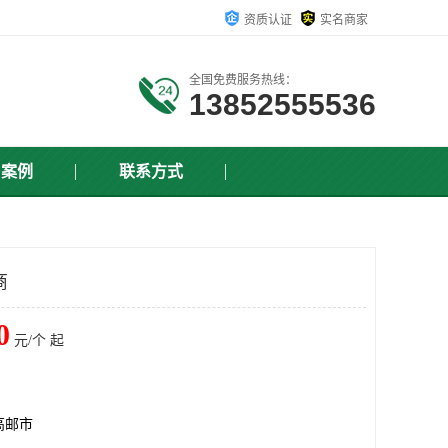
资质认证
实名商家
全国免费服务热线：
13852555536
户案例
联系方式
商
0
元/个 起
高邮市