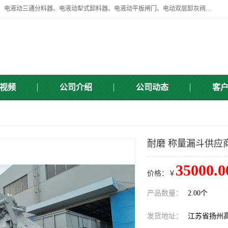
扬州中悦机械有限公司目前主要产品有：全自动液压纠偏器、液压拉紧、电液动三通分料器、电液动犁式卸料器、电液动平板闸门、电动双层卸灰阀、标准件、紧固件、液压泵站、新型电液推杆、皮带全自动液压调正器等，以及除尘通风类百余种产品系列。产品广泛适用于矿山、电力、煤矿、冶金、交通、化工、水利等行业。
视频
公司介绍
公司动态
客
耐磨 称量漏斗供应
35000.0
价格：￥
产品数量：
2.00个
发货地址：
江苏省扬州