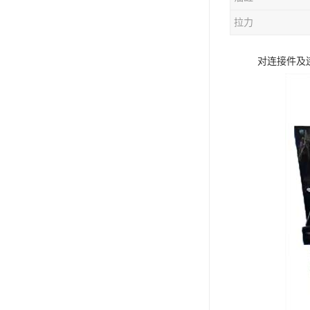
电液动棒条阀
拉力
胶带露天脱排水装置
对连接件及
电液动百叶阀
电液动刀型闸门
电液动浆液阀
电液动双层卸灰阀
标准件|紧固件
电液动蝶阀
重型卸料车
星型卸灰阀
气缸