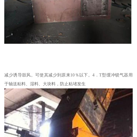
减少诱导鼓风。可使其减少到原来10％以下。4．T型缓冲锁气器用
于轴送粘料、湿料、大块料，防止粘堵发生