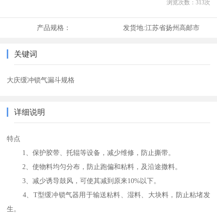
浏览次数：
313
次
产品规格：
发货地:
江苏省扬州高邮市
关键词
大庆缓冲锁气漏斗规格
详细说明
特点
1、保护胶带、托辊等设备，减少维修，防止撕带。
2、使物料均匀分布，防止跑偏和粘料，及沿途撒料。
3、减少诱导鼓风，可使其减到原来10%以下。
4、T型缓冲锁气器用于输送粘料、湿料、大块料，防止粘堵发
生。