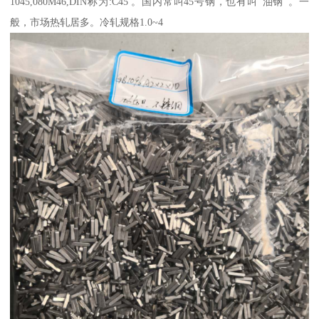
1045,080M46,DIN称为:C45 。国内常叫45号钢，也有叫“油钢”。一
般，市场热轧居多。冷轧规格1.0~4