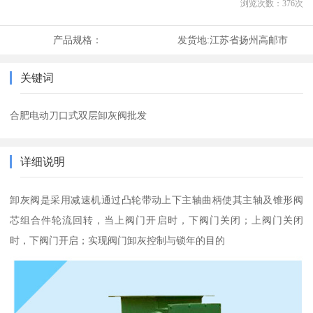
浏览次数：
376
次
产品规格：
发货地:
江苏省扬州高邮市
关键词
合肥电动刀口式双层卸灰阀批发
详细说明
卸灰阀是采用减速机通过凸轮带动上下主轴曲柄使其主轴及锥形阀
芯组合件轮流回转，当上阀门开启时，下阀门关闭；上阀门关闭
时，下阀门开启；实现阀门卸灰控制与锁年的目的