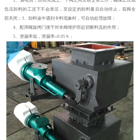
负压卸料的工况下不会泄压，至设定的卸料量后自动停止，双阀全
部关闭；3、卸料途中遇到卡料现象时，可自动处理故障；
4、配用螺旋闸门便于对本阀维护而起切断料流的作用；
5、泄漏率低，泄漏率≤0.05％；