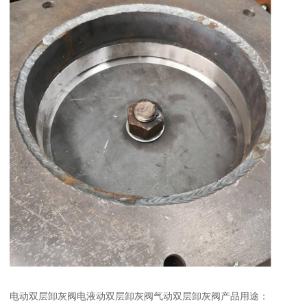
电动双层卸灰阀电液动双层卸灰阀气动双层卸灰阀产品用途：