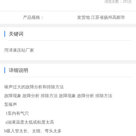
浏览次数：
291
次
产品规格：
发货地:
江苏省扬州高邮市
关键词
菏泽液压站厂家
详细说明
噪声过大的故障分析和排除方法
故障现象 故障分析 排除方法 故障现象 故障分析 排除方法
泵噪声
1泵内有气穴
a油液温度太低或粘度太高
b吸入管太长、太细、弯头太多