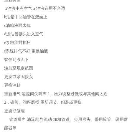
2油液中有空气 a 油液选用不合适
b油箱中回油管在液面上
c油箱液面太低
d进油管接头进入空气
e泵轴油封损坏
f系统排气不好 更换油液
管伸到液面下
油加至规定范围
更换或紧固接头
更换油封
重新排气 溢流阀尖叫声 1．压力调整过低或与其他阀太近
2．锥阀、阀座磨损 重新调节、组装或更换
更换或修理
管道噪声 油流剧烈流动 加粗管道、少用弯头、采用胶管、采用蓄
能器等