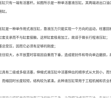
压缸只有一端有活塞杆。如图所示是一种单活塞液压缸。其两端进出口油
用缸。
压缸是一种单作用式液压缸，靠液压力只能实现一个方向的运动，柱塞回
缸套支承而不与缸套接触，这样缸套极易加工，故适于做长行程液压缸；
塞总受压，因而它必须有足够的刚度；
往往较大，水平放置时容易因自重而下垂，造成密封件和导向单边磨损，
缸具有二级或多级活塞，伸缩式液压缸中活塞伸出的顺序式从大到小，而
，而缩回时长度较短，结构较为紧凑。此种液压缸常用于工程机械和农业
缸是输出扭矩并实现往复运动的执行元件，也称摆动式液压马达。有单叶
接在一起。根据进油方向，叶片将带动转子作往复摆动。