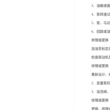
电液动棒条阀
3．油箱液
胶带露天脱排水装置
4．泵转速
电液动百叶阀
5．泵、马
6．回路或
电液动刀型闸门
修理或更换
电液动浆液阀
加油至标定
电液动双层卸灰阀
检查原动机
标准件|紧固件
修理或更换
重新设计、
电液动蝶阀
2．变量泵
重型卸料车
3．溢流阀
星型卸灰阀
修理或更换
气缸
更换、修理