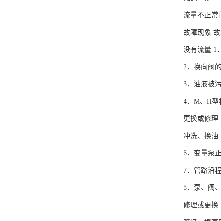
电液推杆
流量不正常
故障现象 故
称量斗
没有流量 1
无动导料槽
2．换向阀
刚性叶轮给料机
3．油液被
高压液压站
4．M、H
更换或修理
平键加工
冲洗、换油 
液压站厂
6．变量泵
7．管路沿
8．泵、阀
修理或更换