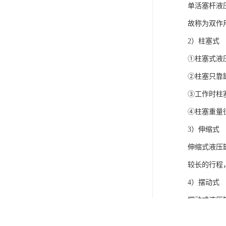
单活塞杆液
故称为双作
2）柱塞式
①柱塞式液
②柱塞只靠
③工作时柱
④柱塞重量
3）伸缩式
伸缩式液压
较长的行程
4）摆动式
摆动式液压
片和转子连