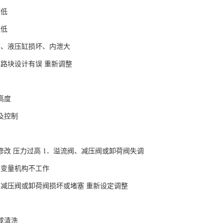
面低
过低
达、液压缸损坏、内泄大
油路块设计有误 重新调整
高度
及控制
修改 压力过高 1．溢流阀、减压阀或卸荷阀失调
的变量机构不工作
、减压阀或卸荷阀损坏或堵塞 重新设定调整
或清洗