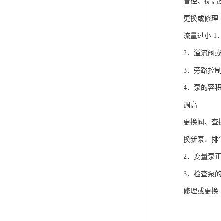
管径、提高
更换或修理
流量过小 
2．溢流阀
3．旁路控
4．泵的容
调高
更换阀、查
换新泵、
2．变量泵
3．检查泵
修理或更换