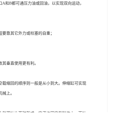
口A和B都可通压力油或回油，以实现双向运动，
程要靠其它外力或柱塞的自重；
故其垂直使用更有利。
空载缩回的顺序则一般是从小到大。伸缩缸可实现
机械上。
片和双叶片两种形式。定子块固定在缸体上，而叶