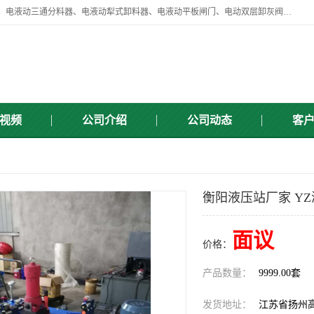
扬州中悦机械有限公司目前主要产品有：全自动液压纠偏器、液压拉紧、电液动三通分料器、电液动犁式卸料器、电液动平板闸门、电动双层卸灰阀、标准件、紧固件、液压泵站、新型电液推杆、皮带全自动液压调正器等，以及除尘通风类百余种产品系列。产品广泛适用于矿山、电力、煤矿、冶金、交通、化工、水利等行业。
视频
公司介绍
公司动态
客
衡阳液压站厂家 Y
面议
价格：
产品数量：
9999.00套
发货地址：
江苏省扬州