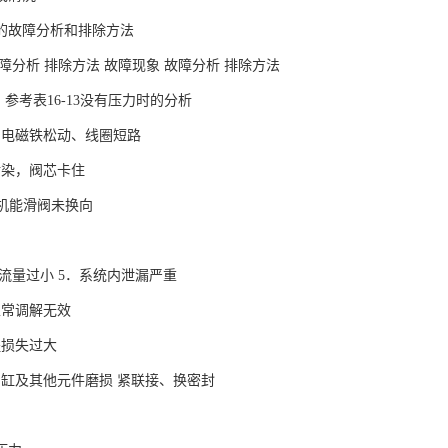
的故障分析和排除方法
障分析 排除方法 故障现象 故障分析 排除方法
．参考表16-13没有压力时的分析
的电磁铁松动、线圈短路
污染，阀芯卡住
型机能滑阀未换向
流量过小 5．系统内泄漏严重
正常调解无效
程损失过大
、缸及其他元件磨损 紧联接、换密封