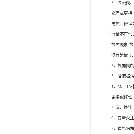
3．溢流阀
修理或更换
更换、修理
流量不正常
故障现象 故
没有流量 1
2．换向阀
3．油液被
4．M、H
更换或修理
冲洗、换油 
6．变量泵
7．管路沿