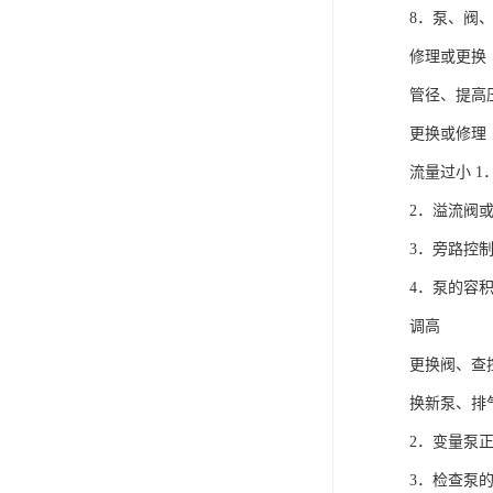
8．泵、阀
修理或更换
管径、提高
更换或修理
流量过小 
2．溢流阀
3．旁路控
4．泵的容
调高
更换阀、查
换新泵、
2．变量泵
3．检查泵