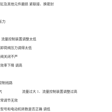
、缸及其他元件磨损 紧联接、换密封
压力
1．流量控制装置调整太低
或卸荷阀压力调得太低
制阀关闭不严
积效率下降 调高
控制线路
排气 流量过大 1．流量控制装置调整过高
正常调节无效
的型号和电动机转数是否正确 调低