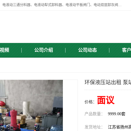
扬州中悦机械有限公司目前主要产品有：全自动液压纠偏器、液压拉紧、电液动三通分料器、电液动犁式卸料器、电液动平板闸门、电动双层卸灰阀、标准件、紧固件、液压泵站、新型电液推杆、皮带全自动液压调正器等，以及除尘通风类百余种产品系列。产品广泛适用于矿山、电力、煤矿、冶金、交通、化工、水利等行业。
视频
公司介绍
公司动态
客
环保液压站出租 泵
面议
价格：
产品数量：
9999.00套
发货地址：
江苏省扬州