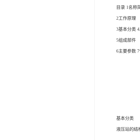
电液动棒条阀
目录 1名称
胶带露天脱排水装置
2工作原理
电液动百叶阀
3基本分类 
5组成部件
电液动刀型闸门
6主要参数 
电液动浆液阀
电液动双层卸灰阀
标准件|紧固件
电液动蝶阀
重型卸料车
基本分类
星型卸灰阀
液压站的结
气缸