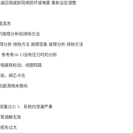
、减压阀或卸荷阀损坏或堵塞 重新设定调整
或清洗
的故障分析和排除方法
障分析 排除方法 故障现象 故障分析 排除方法
．参考表16-13没有压力时的分析
的电磁铁松动、线圈短路
污染，阀芯卡住
型机能滑阀未换向
流量过小 5．系统内泄漏严重
正常调解无效
程损失过大