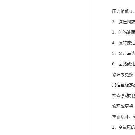
压力偏低 
2．减压阀
3．油箱液
4．泵转速
5．泵、马
6．回路或
修理或更换
加油至标定
检查原动机
修理或更换
重新设计、
2．变量泵