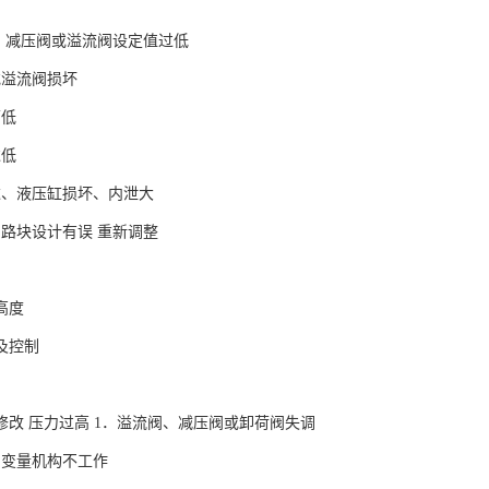
1．减压阀或溢流阀设定值过低
或溢流阀损坏
面低
过低
达、液压缸损坏、内泄大
油路块设计有误 重新调整
高度
及控制
修改 压力过高 1．溢流阀、减压阀或卸荷阀失调
的变量机构不工作