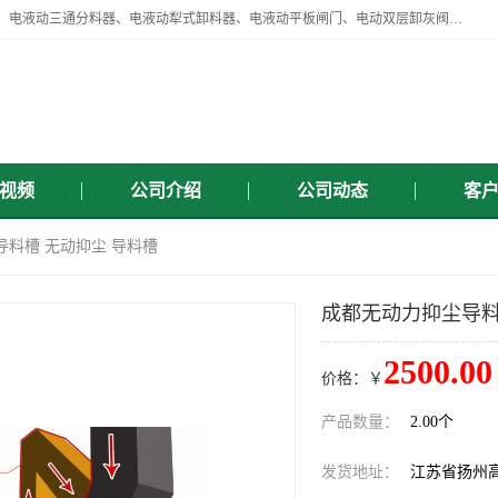
扬州中悦机械有限公司目前主要产品有：全自动液压纠偏器、液压拉紧、电液动三通分料器、电液动犁式卸料器、电液动平板闸门、电动双层卸灰阀、标准件、紧固件、液压泵站、新型电液推杆、皮带全自动液压调正器等，以及除尘通风类百余种产品系列。产品广泛适用于矿山、电力、煤矿、冶金、交通、化工、水利等行业。
视频
公司介绍
公司动态
客
导料槽 无动抑尘 导料槽
成都无动力抑尘导料
2500.00
价格：￥
产品数量：
2.00个
发货地址：
江苏省扬州