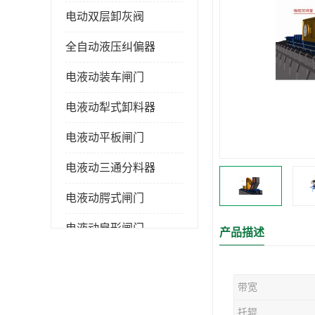
电动双层卸灰阀
全自动液压纠偏器
电液动装车闸门
电液动犁式卸料器
电液动平板闸门
电液动三通分料器
电液动腭式闸门
电液动扇形闸门
产品描述
全自控液压拉紧
带宽
电液动转角装置
托辊