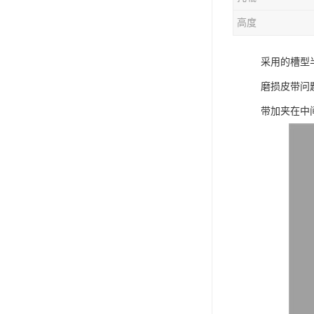
电液动棒条阀
高度
胶带露天脱排水装置
采用的槽型
电液动百叶阀
磨损皮带问
电液动刀型闸门
带加夹在中
电液动浆液阀
电液动双层卸灰阀
标准件|紧固件
电液动蝶阀
重型卸料车
星型卸灰阀
气缸