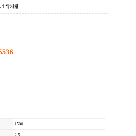
抑尘导料槽
5536
1500
2.5