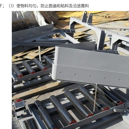
下；（3）使物料均匀，防止跑遍和粘料及沿途撒料