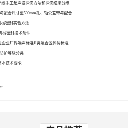
5钢焊缝手工超声波探伤方法和探伤结果分级
公差与配合尺寸至500mm孔、轴公差带与配合
11机械密封实验方法
86机械密封技术条件
8工业企业厂界噪声标准II类混合区评价标准
外壳防护等级分类
机基本技术要求
et