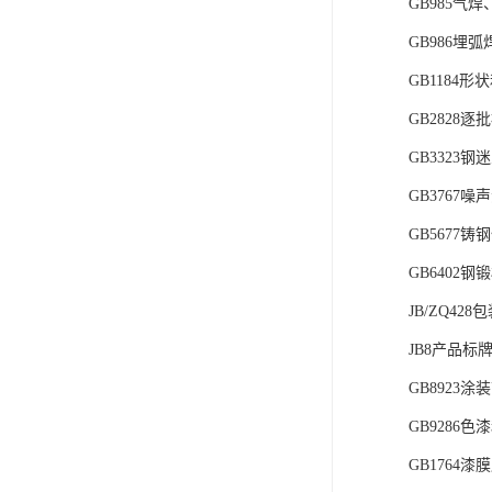
GB985
GB986埋
GB1184
GB2828
GB3323
GB3767
GB5677
GB6402
JB/ZQ42
JB8产品标
GB8923
GB9286
GB1764