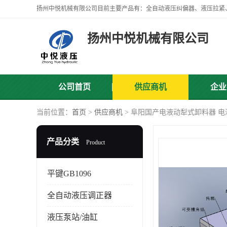
扬州中悦机械有限公司
公司首页
供应商机
企业
当前位置：
首页
>
供应商机
> 阜阳国产电液动犁式卸料器 
产品分类
Product
平键GB1096
全自动液压调正器
液压泵站/油缸