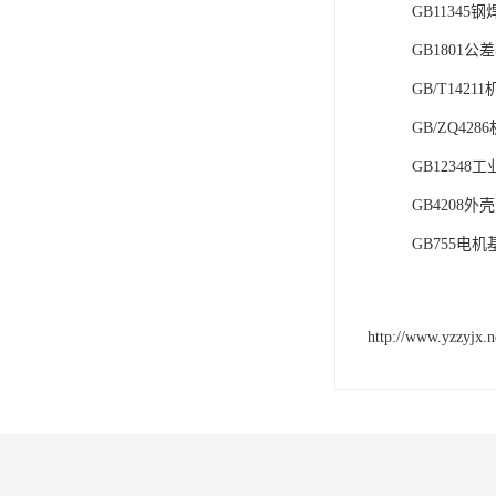
GB1134
GB1801
GB/T142
GB/ZQ42
GB1234
GB4208
GB755电
http://www.yzzyjx.n