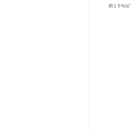
的１０％以
电液推杆
称量斗
无动导料槽
刚性叶轮给料机
高压液压站
平键加工
液压站厂