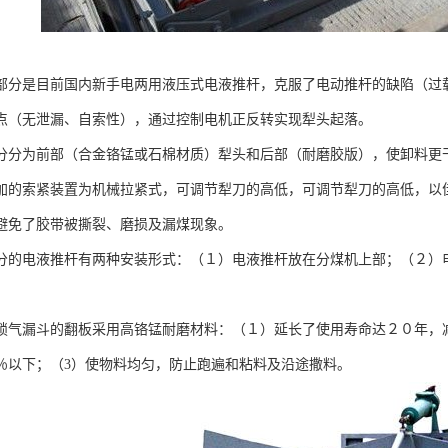
部分是目前国内新手电两用液压式电液推杆，克服了电动推杆的缺陷（过
点（无泄漏、自索性），通过控制电机正反转实现犁头起落。
分分为前部（合金铬锰或石棉材质）犁头和后部（耐磨胶版），使卸料更
加的索紧装置为机械拉紧式，可调节犁刀的高低，可调节犁刀的高低，以
避免了胶带被撕裂、磨损及漏煤现象。
分的电液推杆有两种安装形式：（１）电液推杆放在分煤机上部；（２）
锁气漏斗的翻板采用高铬锰耐磨材料：（１）延长了使用寿命达２０年，
％以下；（3）使物料均匀，防止跑遍和粘料及沿途撒料。