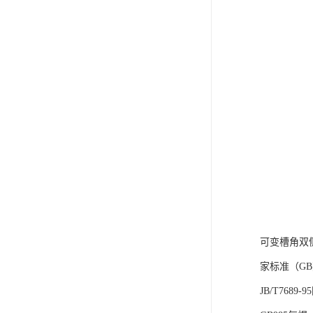
可变槽角双
家标准（G
JB/T768