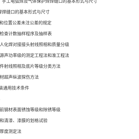
气焊、手工电弧焊及气体保护焊焊缝口的基本形式与尺寸
弧焊焊缝口的基本形式与尺寸
形状和位置公差未注公差的规定
逐批检查计数抽样程序及抽样表
钢迷人化焊对接接头射线照相和质量分级
噪声源声功率级的测定工程法和准工程法
铸钢件射线照相及底片等级分类方法
钢锻材超声纵波探伤方法
8包装通用技术条件
牌
涂装前钢材表面锈蚀等级和除锈等级
色漆和清漆、漆膜的划格试验
漆膜厚度测定法