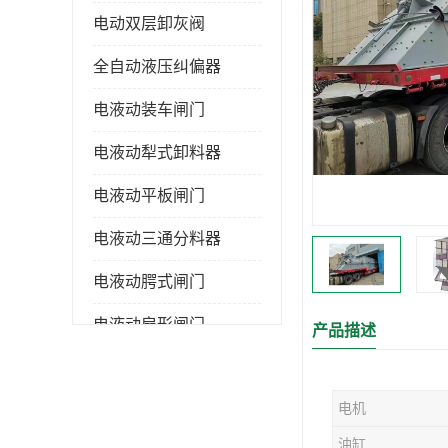
电动双层卸灰阀
全自动液压纠偏器
电液动装车闸门
电液动犁式卸料器
电液动平板闸门
电液动三通分料器
电液动腭式闸门
电液动扇形闸门
产品描述
全自控液压拉紧
电机
电液动转角装置
油缸