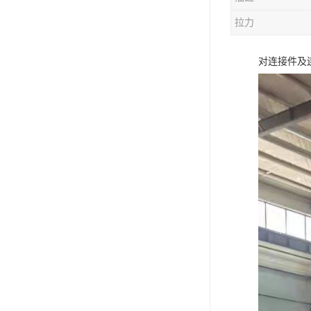
电液动棒条阀
拉力
胶带露天脱排水装置
对连接件及
电液动百叶阀
电液动刀型闸门
电液动浆液阀
电液动双层卸灰阀
标准件|紧固件
电液动蝶阀
重型卸料车
星型卸灰阀
气缸