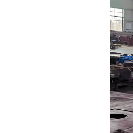
电液推杆
称量斗
无动导料槽
刚性叶轮给料机
高压液压站
平键加工
液压站厂