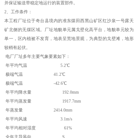
并保证输送带稳定地运行的装置部件。
2、工作条件：
本工程厂址位于奇台县境内的准东煤田西黑山矿区红沙泉一号露天
矿北侧的无煤区域。厂址地貌单元属戈壁化高平台，地貌单元较为
单一，区内植被不发育，地表呈荒地景观，为典型的戈壁滩，地形
较稍有起伏。
电厂厂址多年主要气象要素如下：
年平均气温 5.2℃
极端气温 41.2℃
极端气温 -42.6℃
年平均降水量 192.0mm
年平均蒸发量 1917.7mm
年蒸发量 2414.0mm
年平均风速 3.1m/s
年平均相对湿度 61%
全年主导风向 S