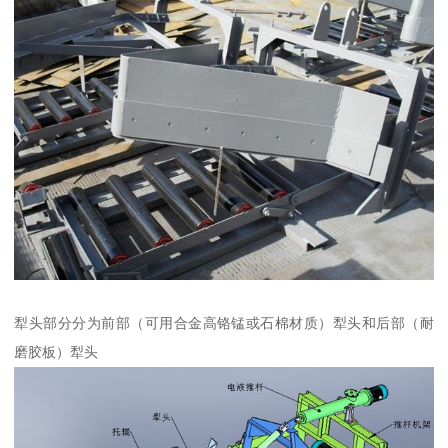
犁头部分分为前部（可用合金高铬锰或石棉材质）犁头和后部（耐
磨胶板）犁头